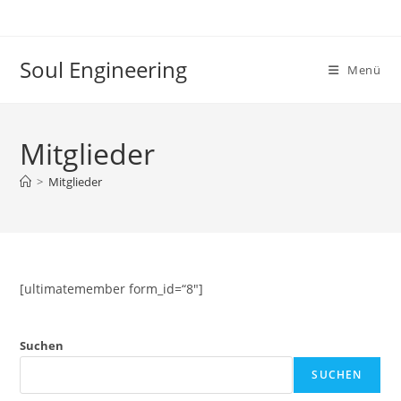
Zum
Inhalt
springen
Soul Engineering
Menü
Mitglieder
>
Mitglieder
[ultimatemember form_id=“8″]
Suchen
SUCHEN